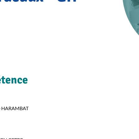
étence
me HARAMBAT