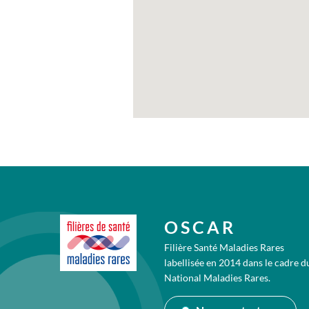
OSCAR
Filière Santé Maladies Rares
labellisée en 2014 dans le cadre d
National Maladies Rares.