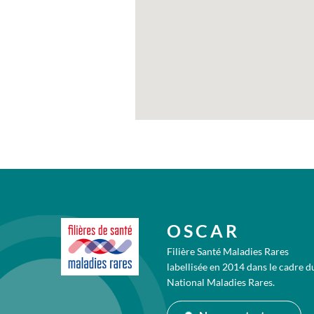
OSCAR
Filière Santé Maladies Rares
labellisée en 2014 dans le cadre d
National Maladies Rares.