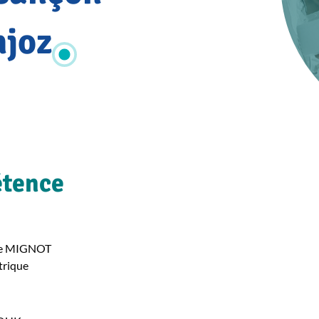
njoz
étence
te MIGNOT
trique