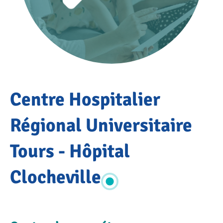
Accueil
Centre Hospitalier
Annuaire
du réseau
OSCAR
Régional Universitaire
Centre
Hospitalier
Tours - Hôpital
Régional
Universitaire
Clocheville
Tours -
Hôpital
Clocheville