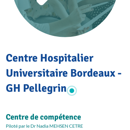
Accueil
Centre Hospitalier
Annuaire
du réseau
OSCAR
Universitaire Bordeaux -
Centre
Hospitalier
GH Pellegrin
Universitaire
Bordeaux -
GH Pellegrin
Centre de compétence
Piloté par le Dr Nadia MEHSEN CETRE