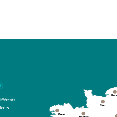
Rou
ifférents
Caen
ients.
Brest
Rennes