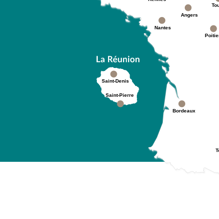
To
Angers
Nantes
Poitie
Saint-Denis
Saint-Pierre
Bordeaux
T