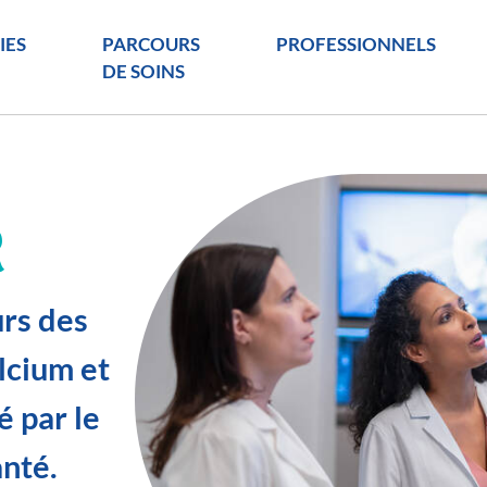
IES
PARCOURS
PROFESSIONNELS
DE SOINS
R
urs des
alcium et
é par le
anté.