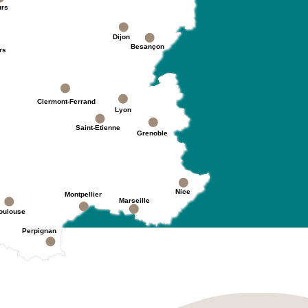
urs
Dijon
Besançon
rs
Clermont-Ferrand
Lyon
Saint-Etienne
Grenoble
Nice
Montpellier
Marseille
oulouse
Perpignan