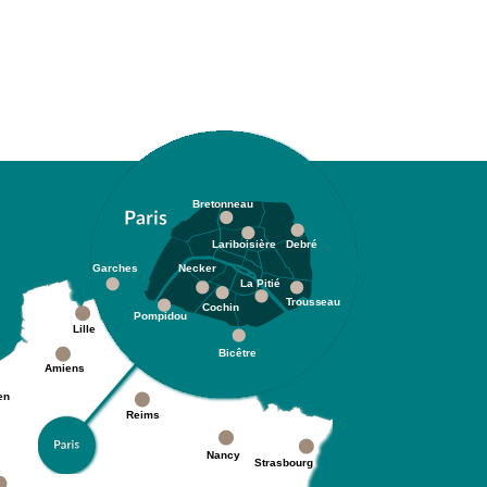
Bretonneau
Lariboisière
Debré
Garches
Necker
La Pitié
Trousseau
Cochin
Pompidou
Lille
Bicêtre
Amiens
en
Reims
Nancy
Strasbourg