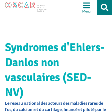
Re
Aller à la recherche
su
Menu
le
sit
Syndromes d'Ehlers-
Danlos non
vasculaires (SED-
NV)
Le réseau national des acteurs des maladies rares de
l’os, du calcium et du cartilage, financé et piloté par le