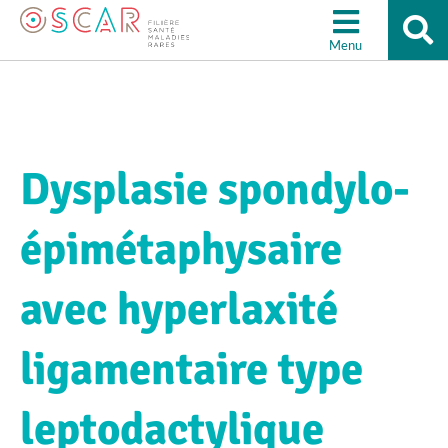
Re
Aller à la recherche
su
Menu
le
sit
Dysplasie spondylo-
épimétaphysaire
avec hyperlaxité
ligamentaire type
leptodactylique