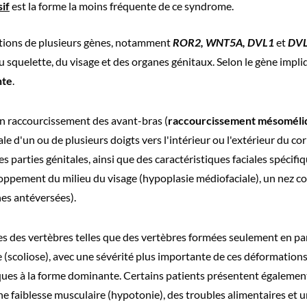
if
est la forme la moins fréquente de ce syndrome.
tions de plusieurs gènes, notamment
ROR2, WNT5A, DVL1
et
DV
squelette, du visage et des organes génitaux. Selon le gène impli
nte
.
 un raccourcissement des avant-bras (
raccourcissement mésoméli
e d'un ou de plusieurs doigts vers l'intérieur ou l'extérieur du cor
 parties génitales, ainsi que des caractéristiques faciales spécif
ppement du milieu du visage (hypoplasie médiofaciale), un nez cour
nes antéversées).
 des vertèbres telles que des vertèbres formées seulement en par
(scoliose), avec une sévérité plus importante de ces déformations 
ues à la forme dominante. Certains patients présentent également d
e faiblesse musculaire (hypotonie), des troubles alimentaires et 