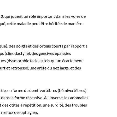
L3
, qui jouent un rôle important dans les voies de
qué, cette maladie peut être héritée de manière
que
), des doigts et des orteils courts par rapport à
ps (clinodactylie), des gencives épaissies
iques (dysmorphie faciale) tels qu'un écartement
t et retroussé, une arête du nez large, et des
tie, en forme de demi-vertèbres (hémivertèbres)
dans la forme récessive. À l'inverse, les anomalies
es otites à répétition, une surdité, des troubles
un reflux oesophagien.