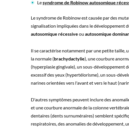
Le
syndrome de Robinow autosomique récess
Le syndrome de Robinow est causée par des muta
signalisation impliquées dans le développement du 
autosomique récessive
ou
autosomique domina
Il se caractérise notamment par une petite taille,
la normale (
brachydactylie
), une courbure anormal
(hyperplasie gingivale), un sous-développement des
excessif des yeux (hypertélorisme), un sous-dévelo
narines orientées vers l'avant et vers le haut (nari
D'autres symptômes peuvent inclure des anomalies
et une courbure anormale de la colonne vertébrale 
dentaires (dents surnuméraires) semblent spécifiq
respiratoires, des anomalies de développement, un