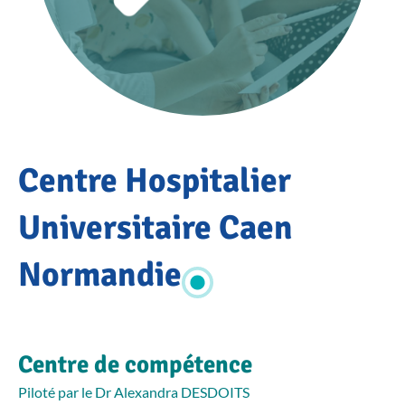
Accueil
Centre Hospitalier
Annuaire
du réseau
OSCAR
Universitaire Caen
Centre
Hospitalier
Normandie
Universitaire
Caen
Normandie
Centre de compétence
Piloté par le Dr Alexandra DESDOITS