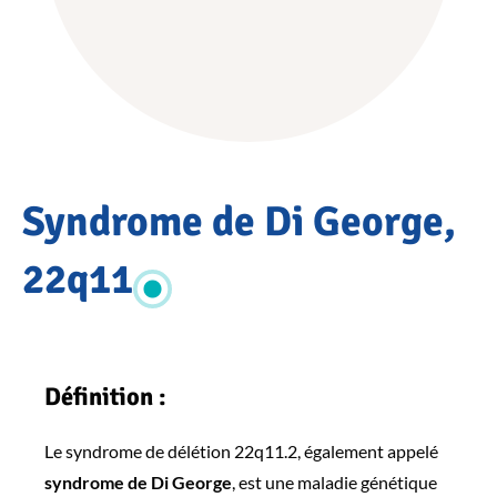
Accueil
Syndrome de Di George,
PATHOLOGIES
Pathologies
OSCAR
22q11
Maladies
rares du
métabolisme
du calcium &
Définition :
du
phosphate
(CaP)
Le syndrome de délétion 22q11.2, également appelé
Syndrome
syndrome de Di George
, est une maladie génétique