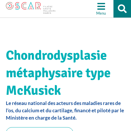
Re
Aller à la recherche
su
Menu
le
sit
Chondrodysplasie
métaphysaire type
McKusick
Le réseau national des acteurs des maladies rares de
l’os, du calcium et du cartilage, financé et piloté par le
Ministère en charge de la Santé.