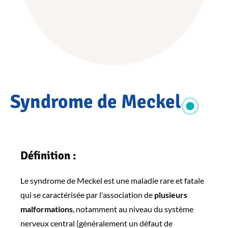
Accueil
Syndrome de Meckel
PATHOLOGIES
Pathologies
OSCAR
Maladies
osseuses
Définition :
constitutionnelles
(MOC)
Le syndrome de Meckel est une maladie rare et fatale
Syndrome
de
qui se caractérisée par l'association de
plusieurs
Meckel
malformations
, notamment au niveau du système
nerveux central (généralement un défaut de