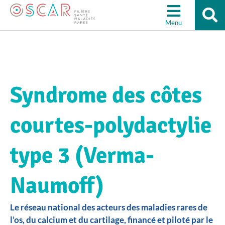
Re
Aller à la recherche
su
Menu
le
sit
Syndrome des côtes
courtes-polydactylie
type 3 (Verma-
Naumoff)
Le réseau national des acteurs des maladies rares de
l’os, du calcium et du cartilage, financé et piloté par le