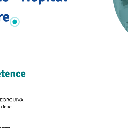
re
étence
GUEORGUIVA
trique