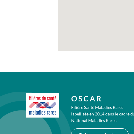
OSCAR
Filière Santé Maladies Rares
labellisée en 2014 dans le cadre d
National Maladies Rares.