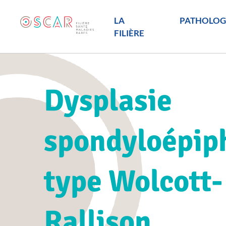
LA
PATHOLOG
FILIÈRE
Dysplasie
spondyloépip
type Wolcott-
Rallison