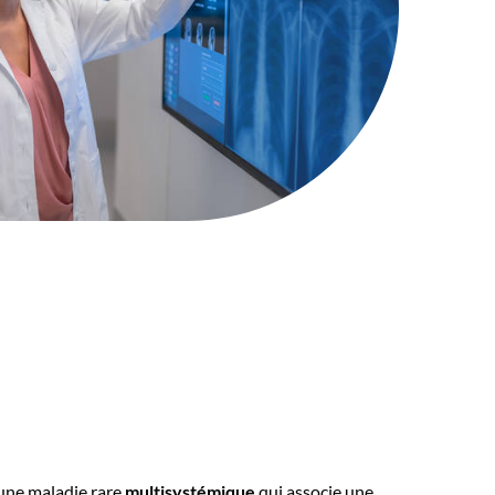
 une maladie rare
multisystémique
qui associe une