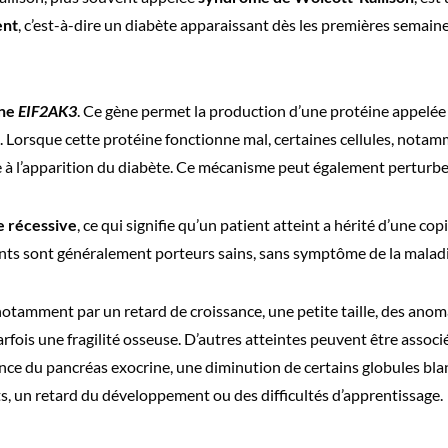
ent
, c’est-à-dire un diabète apparaissant dès les premières semaine
ène
EIF2AK3
. Ce gène permet la production d’une protéine appelée
. Lorsque cette protéine fonctionne mal, certaines cellules, notam
bue à l’apparition du diabète. Ce mécanisme peut également perturbe
 récessive
, ce qui signifie qu’un patient atteint a hérité d’une c
ents sont généralement porteurs sains, sans symptôme de la maladi
notamment par un retard de croissance, une petite taille, des anoma
parfois une fragilité osseuse. D’autres atteintes peuvent être asso
sance du pancréas exocrine, une diminution de certains globules bl
ts, un retard du développement ou des difficultés d’apprentissage.