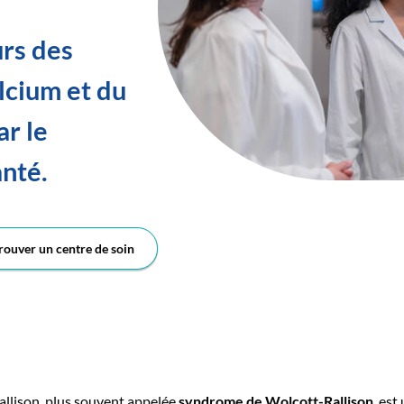
urs des
alcium et du
ar le
anté.
rouver un centre de soin
llison, plus souvent appelée
syndrome de Wolcott-Rallison
, est