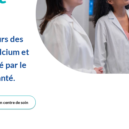
urs des
alcium et
é par le
anté.
n centre de soin