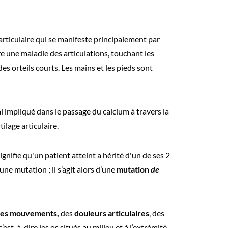
rticulaire qui se manifeste principalement par
ire une maladie des articulations, touchant les
 des orteils courts. Les mains et les pieds sont
l impliqué dans le passage du calcium à travers la
ilage articulaire.
 signifie qu'un patient atteint a hérité d'un de ses 2
e mutation ; il s’agit alors d’une
mutation
de
 des mouvements,
des
douleurs articulaires
, des
st-à-dire les os situés au milieu et à l’extrémité