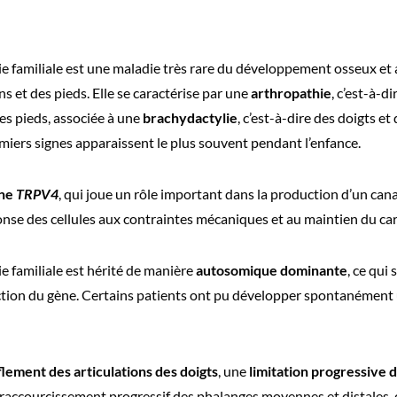
e familiale est une maladie très rare du développement osseux et a
s et des pieds. Elle se caractérise par une
arthropathie
, c’est-à-d
des pieds, associée à une
brachydactylie
, c’est-à-dire des doigts et
miers signes apparaissent le plus souvent pendant l’enfance.
ène
TRPV4
, qui joue un rôle important dans la production d’un cana
onse des cellules aux contraintes mécaniques et au maintien du cart
e familiale est hérité de manière
autosomique dominante
, ce qui
tion du gène. Certains patients ont pu développer spontanément un
lement des articulations des doigts
, une
limitation progressive
 raccourcissement progressif des phalanges moyennes et distales, c’e