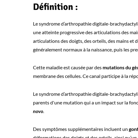
Définition :
Le syndrome d’arthropathie digitale-brachydactyli
une atteinte progressive des articulations des main
articulations des doigts, des orteils, des mains et 
généralement normaux à la naissance, puis les pre
Cette maladie est causée par des
mutations du g
membrane des cellules. Ce canal participe à la rép
Le syndrome d’arthropathie digitale-brachydactyli
parents d'une mutation qui a un impact sur la fonc
novo
.
Des symptômes supplémentaires incluent un
gonf
déformations des doigts et des orteils, ainsi qu’un