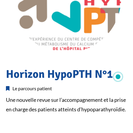
Accueil
Horizon HypoPTH N°1
ACTUALITÉS
Actualités
Horizon
Le parcours patient
HypoPTH
N°1
Une nouvelle revue sur l’accompagnement et la prise
en charge des patients atteints d’hypoparathyroïdie.