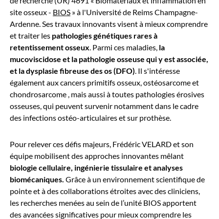
de recherche (UR) 4691 « Biomatériaux et inflammation en
site osseux -
BIOS
»
à l'Université de Reims Champagne-
Ardenne. Ses travaux innovants visent à mieux comprendre
et traiter les
pathologies génétiques rares à
retentissement osseux
. Parmi ces maladies,
la
mucoviscidose et la pathologie osseuse qui y est associée,
et la dysplasie fibreuse des os (DFO)
. Il s'intéresse
également aux cancers primitifs osseux, ostéosarcome et
chondrosarcome , mais aussi à toutes pathologies érosives
osseuses, qui peuvent survenir notamment dans le cadre
des infections ostéo-articulaires et sur prothèse.
Pour relever ces défis majeurs, Frédéric VELARD et son
équipe mobilisent des approches innovantes mêlant
biologie cellulaire, ingénierie tissulaire et analyses
biomécaniques.
Grâce à un environnement scientifique de
pointe et à des collaborations étroites avec des cliniciens,
les recherches menées au sein de l’unité BIOS apportent
des avancées significatives pour mieux comprendre les