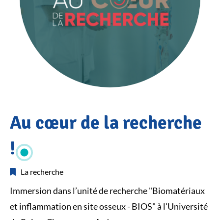
Accueil
Au cœur de la recherche
ACTUALITÉS
Actualités
Au cœur
!
de la
recherche
La recherche
!
Immersion dans l’unité de recherche "Biomatériaux
et inflammation en site osseux - BIOS" à l'Université