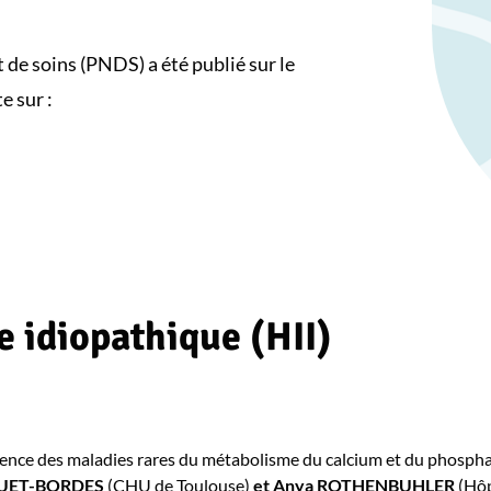
 de soins (PNDS) a été publié sur le
e sur :
e idiopathique (HII)
rence des maladies rares du métabolisme du calcium et du phosphat
RQUET-BORDES
(CHU de Toulouse)
et Anya ROTHENBUHLER
(Hôp