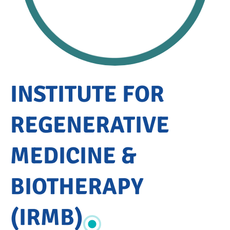
Accueil
INSTITUTE FOR
LA
RECHERCHE
REGENERATIVE
Recherche
pré-
clinique
MEDICINE &
Laboratoires
de
BIOTHERAPY
recherche
Institute for
regenerative
(IRMB)
medicine &