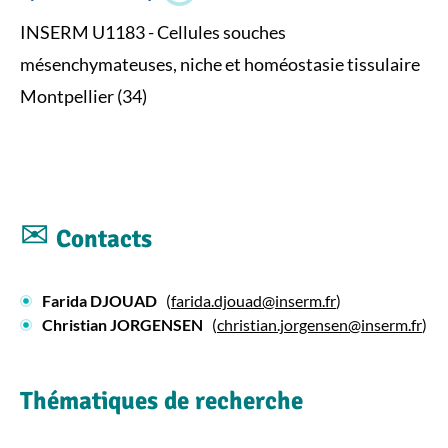
biotherapy
(IRMB)
INSERM U1183 - Cellules souches
mésenchymateuses, niche et homéostasie tissulaire
Montpellier (34)
✉
Contacts
Farida DJOUAD
(
farida.djouad@inserm.fr
)
Christian JORGENSEN
(
christian.jorgensen@inserm.fr
)
Thématiques de recherche