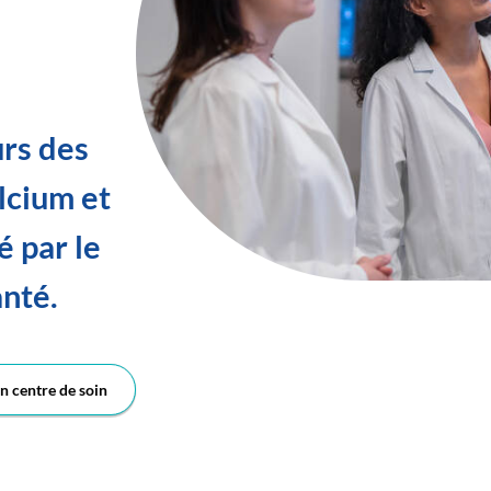
urs des
alcium et
é par le
anté.
n centre de soin