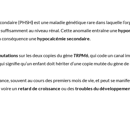
econdaire (PHSH
)
est une maladie génétique rare dans laquelle l’o
s suffisamment au niveau rénal. Cette anomalie entraîne une
hypo
en conséquence une
hypocalcémie secondaire
.
utations
sur les deux copies du gène
TRPM6
, qui code un canal i
 qui signifie qu’un enfant doit hériter d’une copie mutée du gène d
ance, souvent au cours des premiers mois de vie, et peut se manife
é, voire un
retard de croissance
ou des
troubles du développeme