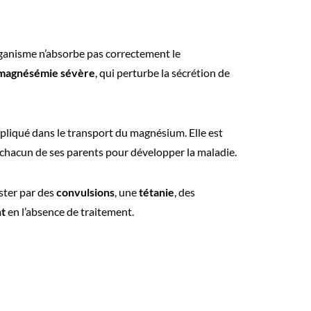
rganisme n’absorbe pas correctement le
magnésémie sévère
, qui perturbe la sécrétion de
mpliqué dans le transport du magnésium. Elle est
e chacun de ses parents pour développer la maladie.
ster par des
convulsions
, une
tétanie
, des
nt
en l’absence de traitement.