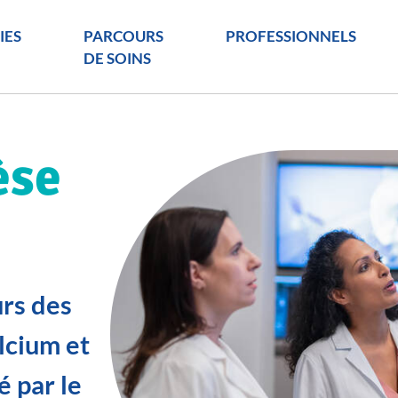
IES
PARCOURS
PROFESSIONNELS
DE SOINS
èse
urs des
alcium et
é par le