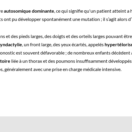
re
autosomique dominante
, ce qui signifie qu'un patient atteint 
ts ont pu développer spontanément une mutation ; il s’agit alors 
et des pieds larges, des doigts et des orteils larges pouvant êtr
syndactylie
, un front large, des yeux écartés, appelés
hypertélori
pronostic est souvent défavorable ; de nombreux enfants décèdent a
atoire
liée à un thorax et des poumons insuffisamment développés 
s, généralement avec une prise en charge médicale intensive.