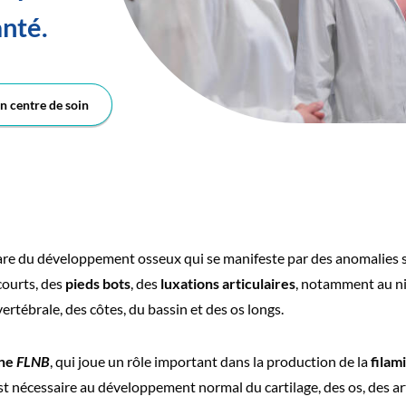
anté.
n centre de soin
 rare du développement osseux qui se manifeste par des anomalies
courts, des
pieds bots
, des
luxations articulaires
, notamment au ni
rtébrale, des côtes, du bassin et des os longs.
ène
FLNB
, qui joue un rôle important dans la production de la
filam
est nécessaire au développement normal du cartilage, des os, des ar