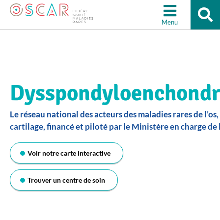
Re
Aller à la recherche
su
Menu
le
sit
Dysspondyloenchond
Le réseau national des acteurs des maladies rares de l’os,
cartilage, financé et piloté par le Ministère en charge de 
Voir notre carte interactive
Trouver un centre de soin