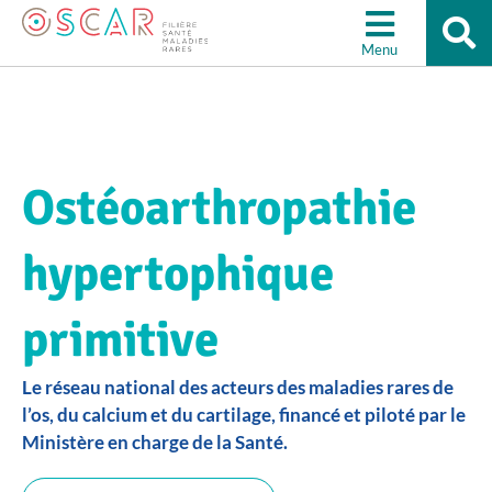
Re
Aller à la recherche
su
Menu
le
sit
Ostéoarthropathie
hypertophique
primitive
Le réseau national des acteurs des maladies rares de
l’os, du calcium et du cartilage, financé et piloté par le
Ministère en charge de la Santé.