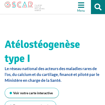
Re
Aller à la recherche
su
Menu
le
sit
Atélostéogenèse
type I
Le réseau national des acteurs des maladies rares de
l’os, du calcium et du cartilage, financé et piloté par le
Ministère en charge de la Santé.
Voir notre carte interactive