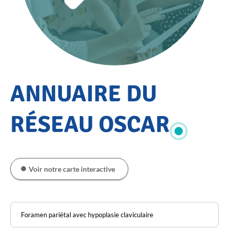
Accueil
ANNUAIRE DU
Annuaire
du
RÉSEAU OSCAR
réseau
OSCAR
Voir notre carte interactive
Pathologie
Rechercher
dans