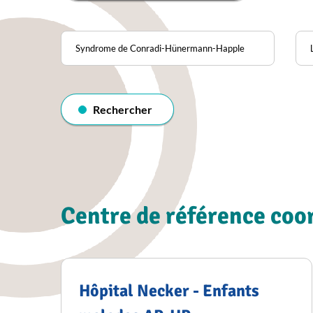
Pathologie
Loc
Rechercher
dans
l'annuaire
Rechercher
Centre de référence co
Hôpital Necker - Enfants