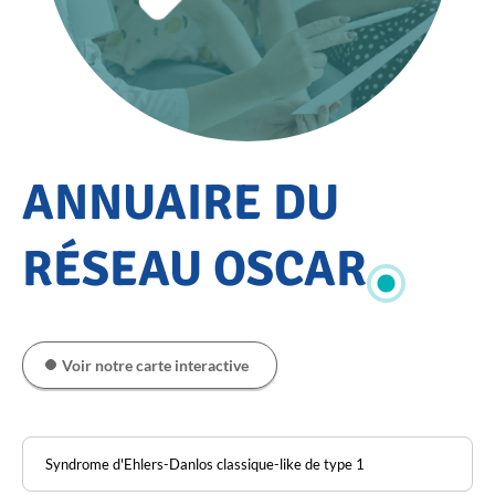
Accueil
ANNUAIRE DU
Annuaire
du
RÉSEAU OSCAR
réseau
OSCAR
Voir notre carte interactive
Pathologie
Rechercher
dans