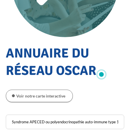
Accueil
ANNUAIRE DU
Annuaire
du
RÉSEAU OSCAR
réseau
OSCAR
Voir notre carte interactive
Pathologie
Rechercher
dans