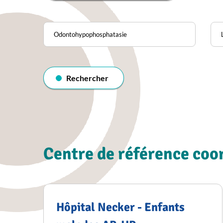
Pathologie
Loc
Rechercher
dans
l'annuaire
Rechercher
Centre de référence co
Hôpital Necker - Enfants