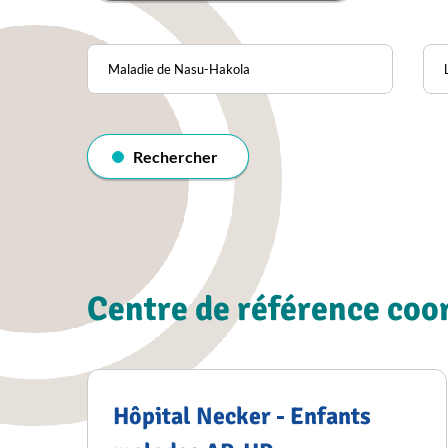
Pathologie
Loc
Rechercher
dans
l'annuaire
Rechercher
Centre de référence co
Hôpital Necker - Enfants