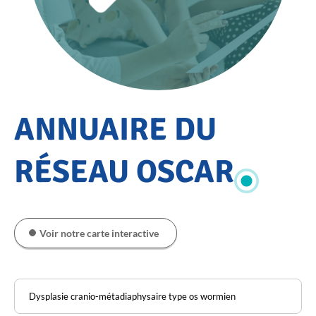
Accueil
ANNUAIRE DU
Annuaire
du
RÉSEAU OSCAR
réseau
OSCAR
Voir notre carte interactive
Pathologie
Rechercher
dans